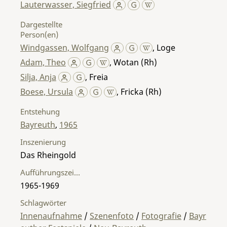
Lauterwasser, Siegfried
Dargestellte
Person(en)
Windgassen, Wolfgang
,
Loge
Adam, Theo
,
Wotan (Rh)
Silja, Anja
,
Freia
Boese, Ursula
,
Fricka (Rh)
Entstehung
Bayreuth
,
1965
Inszenierung
Das Rheingold
Aufführungszeitraum
1965-1969
Schlagwörter
Innenaufnahme
/
Szenenfoto
/
Fotografie
/
Bayr