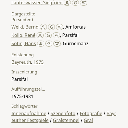
Lauterwasser, Siegfried
Dargestellte
Person(en)
Weikl, Bernd
,
Amfortas
Kollo, René
,
Parsifal
Sotin, Hans
,
Gurnemanz
Entstehung
Bayreuth
,
1975
Inszenierung
Parsifal
Aufführungszeitraum
1975-1981
Schlagwörter
Innenaufnahme
/
Szenenfoto
/
Fotografie
/
Bayr
euther Festspiele
/
Gralstempel
/
Gral