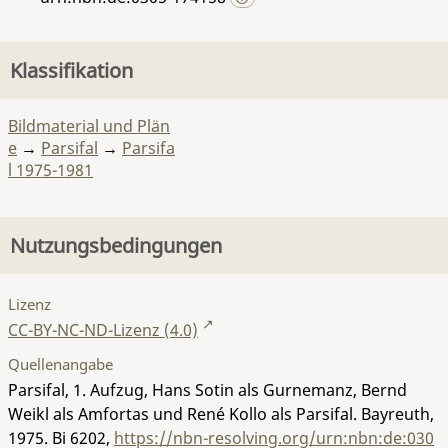
Klassifikation
Bildmaterial und Plän
e
→
Parsifal
→
Parsifa
l 1975-1981
Nutzungsbedingungen
Lizenz
CC-BY-NC-ND-Lizenz (4.0)
Quellenangabe
Parsifal, 1. Aufzug, Hans Sotin als Gurnemanz, Bernd
Weikl als Amfortas und René Kollo als Parsifal. Bayreuth,
1975.
Bi 6202
,
https://nbn-resolving.org/urn:nbn:de:030