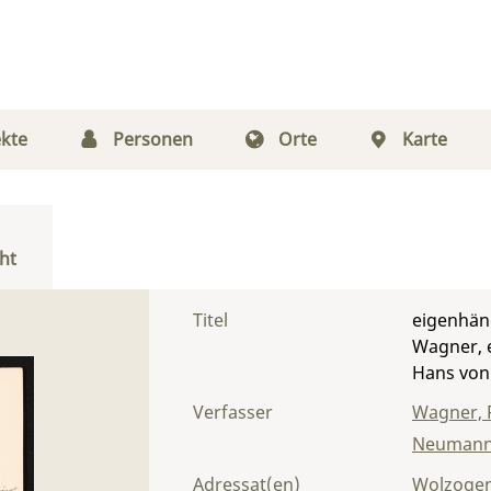
kte
Personen
Orte
Karte
ht
Titel
eigenhän
Wagner, 
Hans von
Verfasser
Wagner, 
Neumann
Adressat(en)
Wolzogen