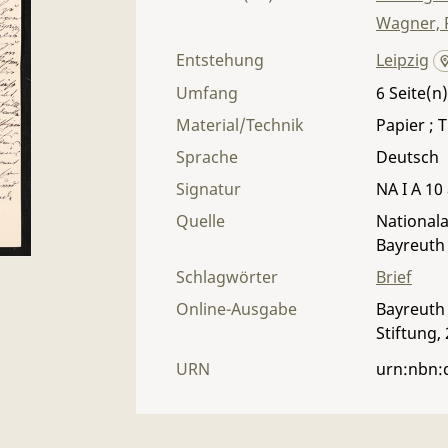
Wagner, 
Entstehung
Leipzig
Umfang
6
Material/Technik
Papier ; T
Sprache
Deutsch
Signatur
NA I A 10 
Quelle
Nationala
Bayreuth
Schlagwörter
Brief
Online-Ausgabe
Bayreuth 
Stiftung,
URN
urn:nbn: