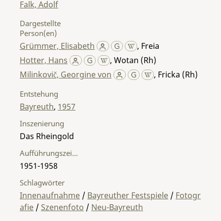
Falk, Adolf
Dargestellte
Person(en)
Grümmer, Elisabeth
,
Freia
Hotter, Hans
,
Wotan (Rh)
Milinkovič, Georgine von
,
Fricka (Rh)
Entstehung
Bayreuth
,
1957
Inszenierung
Das Rheingold
Aufführungszeitraum
1951-1958
Schlagwörter
Innenaufnahme
/
Bayreuther Festspiele
/
Fotogr
afie
/
Szenenfoto
/
Neu-Bayreuth