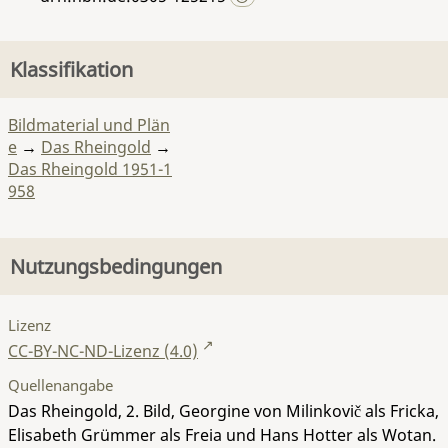
Klassifikation
Bildmaterial und Plän
e
→
Das Rheingold
→
Das Rheingold 1951-1
958
Nutzungsbedingungen
Lizenz
CC-BY-NC-ND-Lizenz (4.0)
Quellenangabe
Das Rheingold, 2. Bild, Georgine von Milinkovič als Fricka,
Elisabeth Grümmer als Freia und Hans Hotter als Wotan.