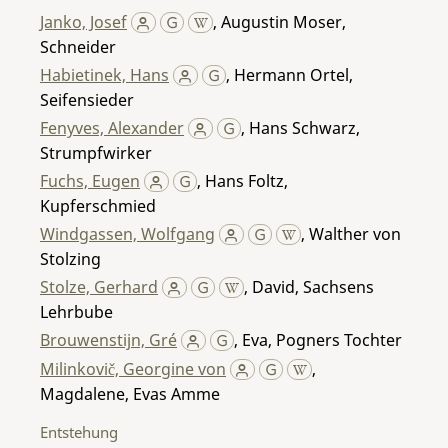
Janko, Josef
,
Augustin Moser,
Schneider
Habietinek, Hans
,
Hermann Ortel,
Seifensieder
Fenyves, Alexander
,
Hans Schwarz,
Strumpfwirker
Fuchs, Eugen
,
Hans Foltz,
Kupferschmied
Windgassen, Wolfgang
,
Walther von
Stolzing
Stolze, Gerhard
,
David, Sachsens
Lehrbube
Brouwenstijn, Gré
,
Eva, Pogners Tochter
Milinkovič, Georgine von
,
Magdalene, Evas Amme
Entstehung