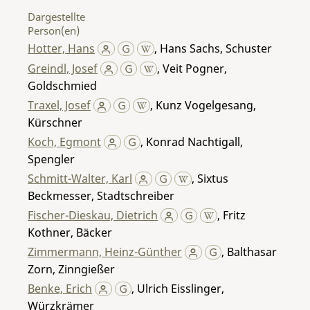
Dargestellte
Person(en)
Hotter, Hans
,
Hans Sachs, Schuster
Greindl, Josef
,
Veit Pogner,
Goldschmied
Traxel, Josef
,
Kunz Vogelgesang,
Kürschner
Koch, Egmont
,
Konrad Nachtigall,
Spengler
Schmitt-Walter, Karl
,
Sixtus
Beckmesser, Stadtschreiber
Fischer-Dieskau, Dietrich
,
Fritz
Kothner, Bäcker
Zimmermann, Heinz-Günther
,
Balthasar
Zorn, Zinngießer
Benke, Erich
,
Ulrich Eisslinger,
Würzkrämer