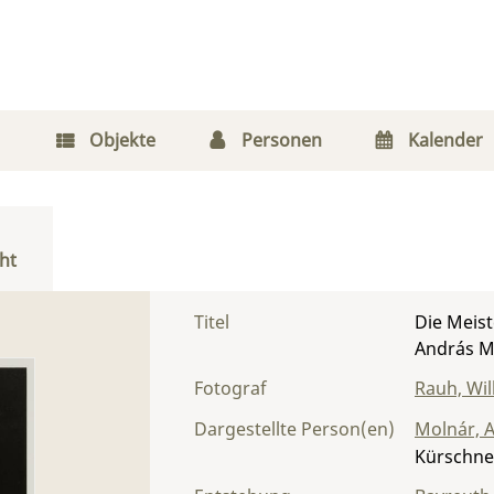
Objekte
Personen
Kalender
ht
Titel
Die Meist
András M
Fotograf
Rauh, Wi
Dargestellte Person(en)
Molnár, 
Kürschne