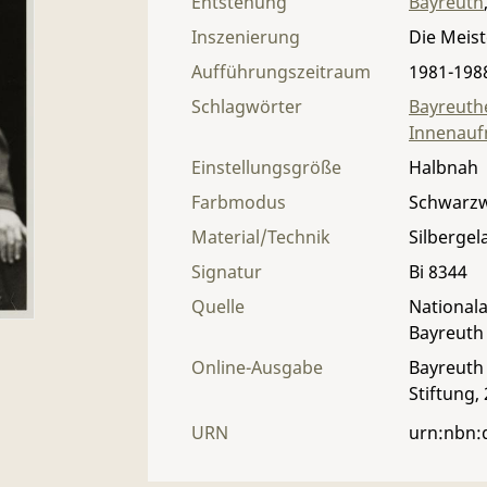
Entstehung
Bayreuth
Inszenierung
Die Meis
Aufführungszeitraum
1981-198
Schlagwörter
Bayreuthe
Innenau
Einstellungsgröße
Halbnah
Farbmodus
Schwarz
Material/Technik
Silbergel
Signatur
Bi 8344
Quelle
Nationala
Bayreuth
Online-Ausgabe
Bayreuth 
Stiftung,
URN
urn:nbn: