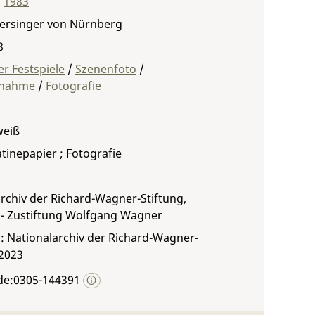
,
1983
tersinger von Nürnberg
8
r Festspiele
/
Szenenfoto
/
fnahme
/
Fotografie
weiß
atinepapier ; Fotografie
rchiv der Richard-Wagner-Stiftung,
 - Zustiftung Wolfgang Wagner
: Nationalarchiv der Richard-Wagner-
 2023
de:0305-144391