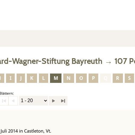
ard-Wagner-Stiftung Bayreuth
→
107
P
H
I
J
K
L
M
N
O
P
Q
R
S
Blättern:
Juli 2014 in Castleton, Vt.