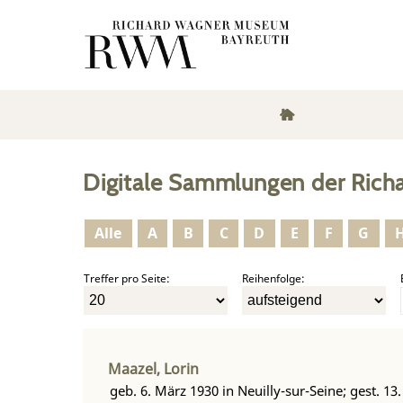
Digitale Sammlungen der Rich
Alle
A
B
C
D
E
F
G
Treffer pro Seite:
Reihenfolge:
Maazel, Lorin
geb. 6. März 1930 in Neuilly-sur-Seine; gest. 13. 