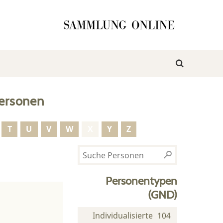
ersonen
T
U
V
W
X
Y
Z
Personentypen
(GND)
Individualisierte
104