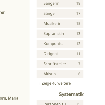
Sängerin
19
ren
Sänger
17
Musikerin
15
Sopranistin
13
Komponist
12
Dirigent
11
Schriftsteller
7
Altistin
6
Zeige 40 weitere
Systematik
Norn, Maria
Personen zu
35