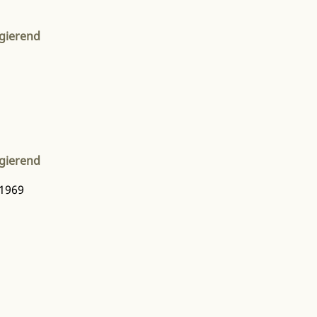
igierend
igierend
 1969