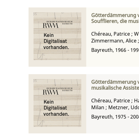
Götterdämmerung von
Soufflieren, die mus
Chéreau, Patrice
;
W
Zimmermann, Alice
Bayreuth, 1966 - 19
Götterdämmerung von
musikalische Assist
Chéreau, Patrice
;
Ha
Milan
;
Metzner, Ud
Bayreuth, 1975 - 20