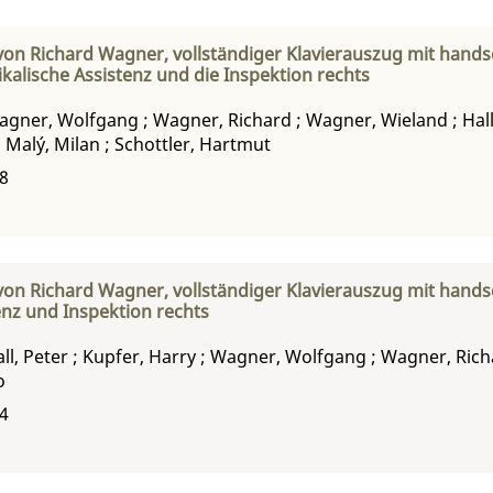
 Richard Wagner, vollständiger Klavierauszug mit handsc
ikalische Assistenz und die Inspektion rechts
agner, Wolfgang
;
Wagner, Richard
;
Wagner, Wieland
;
Hal
;
Malý, Milan
;
Schottler, Hartmut
98
 Richard Wagner, vollständiger Klavierauszug mit handsch
enz und Inspektion rechts
ll, Peter
;
Kupfer, Harry
;
Wagner, Wolfgang
;
Wagner, Rich
o
04